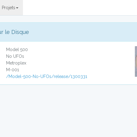
Projets
ur le Disque
Model 500
No UFOs
Metroplex
M-001
/Model-500-No-UFOs/release/1300331