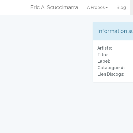
Eric A. Scuccimarra
À Propos
Blog
Information s
Artiste:
Titre:
Label:
Catalogue #:
Lien Discogs: