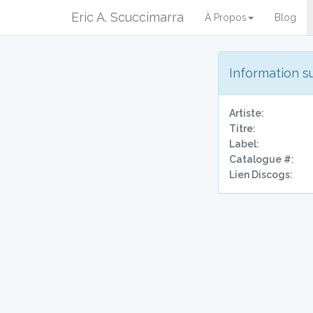
Eric A. Scuccimarra
À Propos
Blog
Information s
Artiste:
Titre:
Label:
Catalogue #:
Lien Discogs: