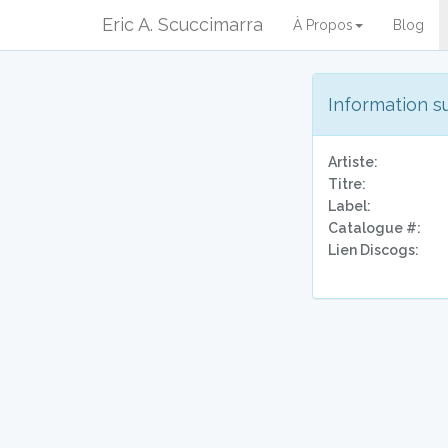
Eric A. Scuccimarra
À Propos
Blog
Information s
Artiste:
Titre:
Label:
Catalogue #:
Lien Discogs: