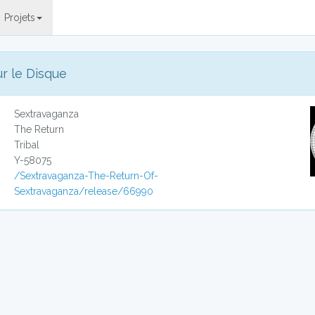
Projets
ur le Disque
Sextravaganza
The Return
Tribal
Y-58075
/Sextravaganza-The-Return-Of-
Sextravaganza/release/66990